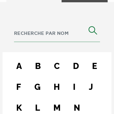
A
B
C
D
E
F
G
H
I
J
K
L
M
N