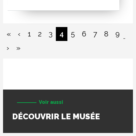
PAGINATION
« First
‹‹
«
‹
1
2
3
4
5
6
7
8
9
…
››
Last »
›
»
Voir aussi
DÉCOUVRIR LE MUSÉE