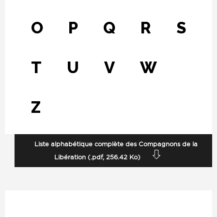
O
P
Q
R
S
T
U
V
W
Z
Fichier
Liste alphabétique complète des Compagnons de la
Libération (.pdf, 256.42 Ko)