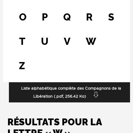
O
P
Q
R
S
T
U
V
W
Z
Fichier
Liste alphabétique complète des Compagnons de la
Libération (.pdf, 256.42 Ko)
RÉSULTATS POUR LA