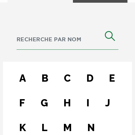
A
B
C
D
E
F
G
H
I
J
K
L
M
N