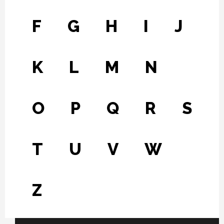
F
G
H
I
J
K
L
M
N
O
P
Q
R
S
T
U
V
W
Z
Fichier