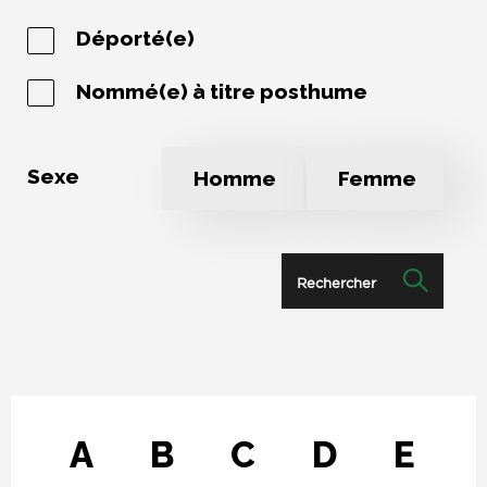
Déporté(e)
Nommé(e) à titre posthume
Sexe
Homme
Femme
Rechercher
A
B
C
D
E