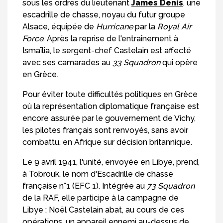
sous les ordres du lieutenant
James Denis
, une
escadrille de chasse, noyau du futur groupe
Alsace, équipée de
Hurricane
par la
Royal Air
Force
. Après la reprise de l'entraînement à
Ismaïlia, le sergent-chef Castelain est affecté
avec ses camarades au
33 Squadron
qui opère
en Grèce.
Pour éviter toute difficultés politiques en Grèce
où la représentation diplomatique française est
encore assurée par le gouvernement de Vichy,
les pilotes français sont renvoyés, sans avoir
combattu, en Afrique sur décision britannique.
Le 9 avril 1941, l'unité, envoyée en Libye, prend,
à Tobrouk, le nom d'Escadrille de chasse
française n°1 (EFC 1). Intégrée au
73 Squadron
de la RAF, elle participe à la campagne de
Libye ; Noël Castelain abat, au cours de ces
opérations, un appareil ennemi au-dessus de