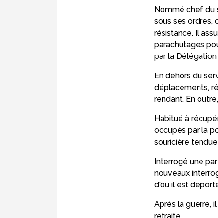
Nommé chef du ser
sous ses ordres, 
résistance. Il ass
parachutages pou
par la Délégation
En dehors du serv
déplacements, ré
rendant. En outre,
Habitué à récupér
occupés par la po
souricière tendue
Interrogé une part
nouveaux interrog
d'où il est dépor
Après la guerre, i
retraite.