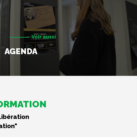
Voir aussi
AGENDA
FORMATION
Libération
ation"