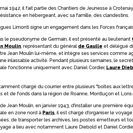
ai 1942, il fait partie des Chantiers de Jeunesse à Crotenay, 
résistance en hébergeant, avec sa famille, des clandestins.
Hugues Limonti signe un engagement dans les Forces français
us le pseudonyme de Germain, il est présenté au lieutenant
n Moulin
, représentant du général
de Gaulle
et délégué d
ontre Jean Moulin lui-même, et intègre ses services comme ag
ne inlassable activité. Pendant plusieurs semaines, le secrét
ale fonctionne uniquement avec Daniel Cordier,
Laure Die
tamment chargé du courrier entre plusieurs "boîtes aux lettr
s et de fonds dans la région de Roanne, Montluçon et Lons-
 de Jean Moulin, en janvier 1943, d'installer une première équ
ale en zone nord à
Paris
, il est chargé d'organiser le voyag
es, de transporter les archives, les postes émetteurs et tou
oyage a lieu avec notamment Laure Diebold et Daniel Cordier