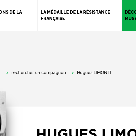
Aller
au
ONS DE LA
LA MÉDAILLE DE LA RÉSISTANCE
DÉCO
FRANÇAISE
MUS
contenu
principal
n
rechercher un compagnon
Hugues LIMONTI
HUGUES LIMO