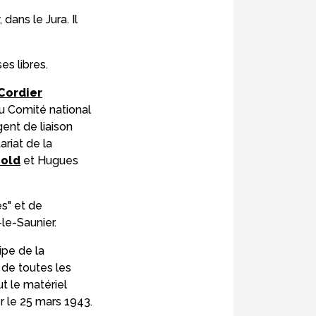
dans le Jura. Il
es libres.
Cordier
u Comité national
ent de liaison
ariat de la
bold
et Hugues
es" et de
le-Saunier.
ipe de la
e de toutes les
t le matériel
 le 25 mars 1943.