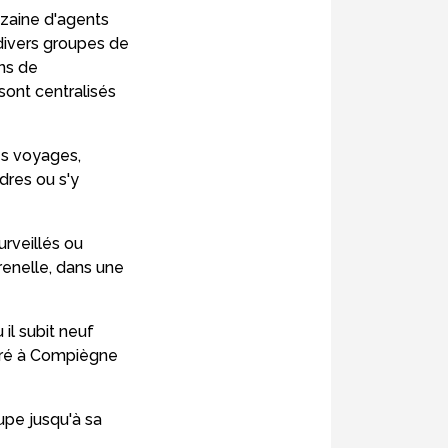
izaine d'agents
 divers groupes de
ins de
sont centralisés
es voyages,
dres ou s'y
rveillés ou
renelle, dans une
 il subit neuf
féré à Compiègne
cupe jusqu'à sa