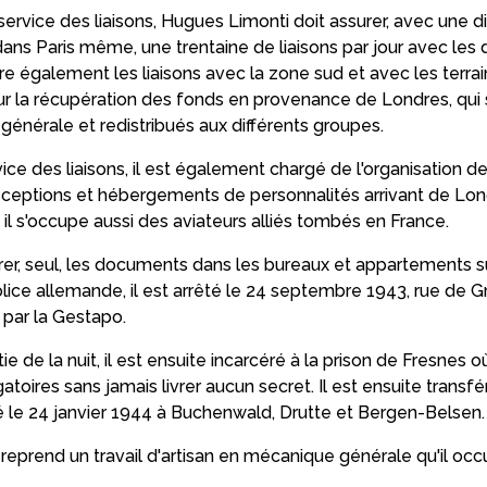
vice des liaisons, Hugues Limonti doit assurer, avec une d
dans Paris même, une trentaine de liaisons par jour avec les
ure également les liaisons avec la zone sud et avec les terra
r la récupération des fonds en provenance de Londres, qui 
 générale et redistribués aux différents groupes.
ice des liaisons, il est également chargé de l'organisation d
ceptions et hébergements de personnalités arrivant de Lon
 il s'occupe aussi des aviateurs alliés tombés en France.
er, seul, les documents dans les bureaux et appartements su
lice allemande, il est arrêté le 24 septembre 1943, rue de G
 par la Gestapo.
ie de la nuit, il est ensuite incarcéré à la prison de Fresnes où
atoires sans jamais livrer aucun secret. Il est ensuite trans
té le 24 janvier 1944 à Buchenwald, Drutte et Bergen-Belsen.
l reprend un travail d'artisan en mécanique générale qu'il oc