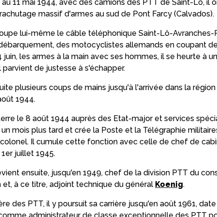
0 au 11 mai 1944, avec des camions des PTT de Saint-Lô, il o
arachutage massif d'armes au sud de Pont Farcy (Calvados).
l coupe lui-même le câble téléphonique Saint-Lô-Avranches
 débarquement, des motocyclistes allemands en coupant de
4 juin, les armes à la main avec ses hommes, il se heurte à 
il parvient de justesse à s'échapper.
te plusieurs coups de mains jusqu'à l'arrivée dans la régio
août 1944.
rre le 8 août 1944 auprès des Etat-major et services spéciaux
 un mois plus tard et crée la Poste et la Télégraphie militai
colonel. Il cumule cette fonction avec celle de chef de cabi
er juillet 1945.
vient ensuite, jusqu'en 1949, chef de la division PTT du cons
in et, à ce titre, adjoint technique du général
Koenig
.
e des PTT, il y poursuit sa carrière jusqu'en août 1961, date 
 comme administrateur de classe exceptionnelle des PTT pou