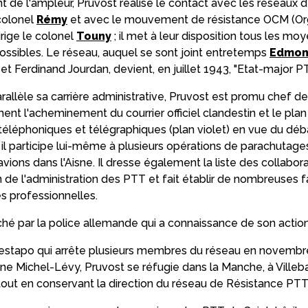
t de l'ampleur, Pruvost réalise le contact avec les réseaux
colonel
Rémy
et avec le mouvement de résistance OCM (Orga
dirige le colonel
Touny
; il met à leur disposition tous les mo
ssibles. Le réseau, auquel se sont joint entretemps
Edmo
et Ferdinand Jourdan, devient, en juillet 1943, "Etat-major 
rallèle sa carrière administrative, Pruvost est promu chef d
ment l'acheminement du courrier officiel clandestin et le pl
éléphoniques et télégraphiques (plan violet) en vue du déb
l participe lui-même à plusieurs opérations de parachutage
avions dans l'Aisne. Il dresse également la liste des collabor
n de l'administration des PTT et fait établir de nombreuses 
es professionnelles.
rché par la police allemande qui a connaissance de son actio
 Gestapo qui arrête plusieurs membres du réseau en novembr
 Michel-Lévy, Pruvost se réfugie dans la Manche, à Villeb
out en conservant la direction du réseau de Résistance PTT