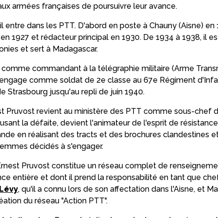
aux armées françaises de poursuivre leur avance.
 il entre dans les PTT. D'abord en poste à Chauny (Aisne) en 1
en 1927 et rédacteur principal en 1930. De 1934 à 1938, il e
onies et sert à Madagascar.
 comme commandant à la télégraphie militaire (Arme Transmi
'engage comme soldat de 2e classe au 67e Régiment d'Inf
e Strasbourg jusqu'au repli de juin 1940.
st Pruvost revient au ministère des PTT comme sous-chef d
sant la défaite, devient l'animateur de l'esprit de résistance
ande en réalisant des tracts et des brochures clandestines 
emmes décidés à s'engager.
 Ernest Pruvost constitue un réseau complet de renseigneme
nce entière et dont il prend la responsabilité en tant que chef
Lévy
, qu'il a connu lors de son affectation dans l'Aisne, et M
réation du réseau "Action PTT".