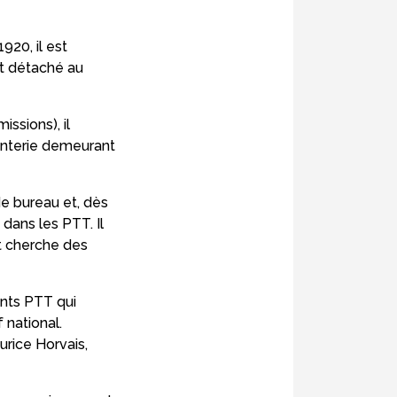
920, il est
st détaché au
ssions), il
anterie demeurant
e bureau et, dès
 dans les PTT. Il
et cherche des
nts PTT qui
 national.
aurice Horvais,