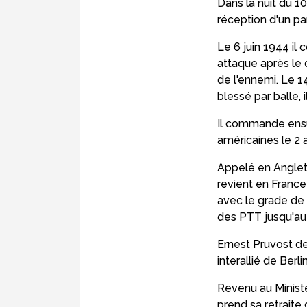
Dans la nuit du 1
réception d'un p
Le 6 juin 1944 i
attaque après le
de l'ennemi. Le 1
blessé par balle, 
Il commande ensui
américaines le 2 
Appelé en Anglete
revient en France
avec le grade de 
des PTT jusqu'au 1
Ernest Pruvost de
interallié de Berl
Revenu au Ministèr
prend sa retraite