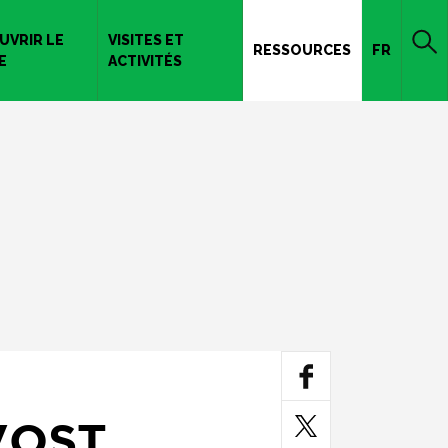
UVRIR LE
VISITES ET
RESSOURCES
FR
E
ACTIVITÉS
VOST