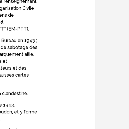
 de renseignement
nisation Civile
yens de
nd
PTT" (EM-PTT).
e Bureau en 1943 ;
an de sabotage des
arquement allié.
s et
ateurs et des
fausses cartes
n clandestine.
e 1943,
audon, et y forme
.