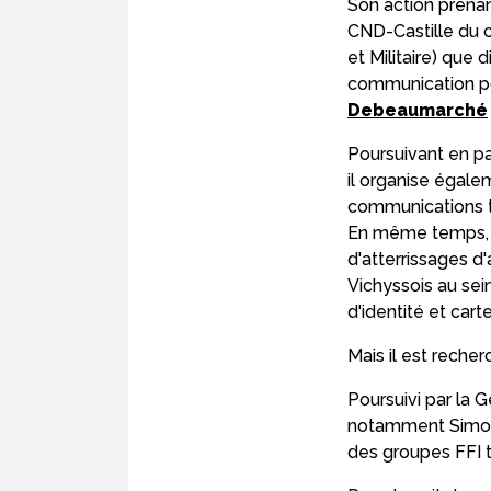
Son action prenan
CND-Castille du 
et Militaire) que 
communication po
Debeaumarché
Poursuivant en pa
il organise égale
communications t
En même temps, i
d'atterrissages d'
Vichyssois au sei
d'identité et cart
Mais il est reche
Poursuivi par la
notamment Simone
des groupes FFI t