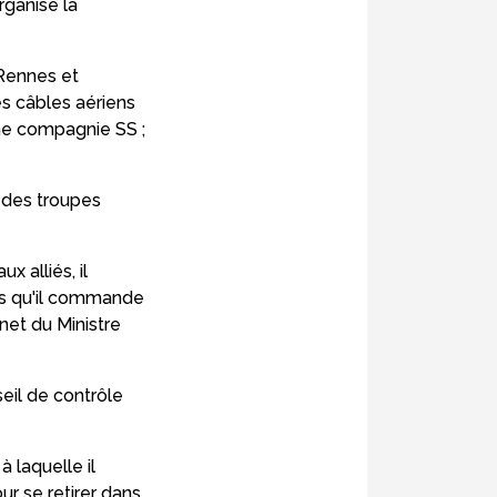
rganise la
-Rennes et
s câbles aériens
une compagnie SS ;
n des troupes
 alliés, il
res qu'il commande
net du Ministre
eil de contrôle
à laquelle il
r se retirer dans