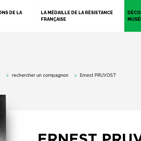
Aller
au
NS DE LA
LA MÉDAILLE DE LA RÉSISTANCE
DÉCO
FRANÇAISE
MUSÉ
contenu
principal
n
rechercher un compagnon
Ernest PRUVOST
ERNEST PRU