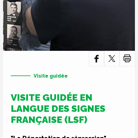
Visite guidée
VISITE GUIDÉE EN
LANGUE DES SIGNES
FRANÇAISE (LSF)