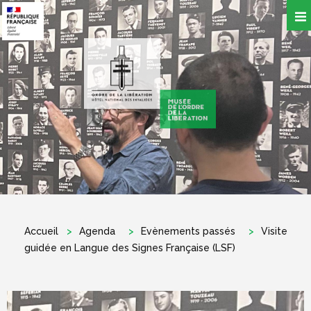
Aller
au
contenu
principal
Accueil
Agenda
Evènements passés
Visite
guidée en Langue des Signes Française (LSF)