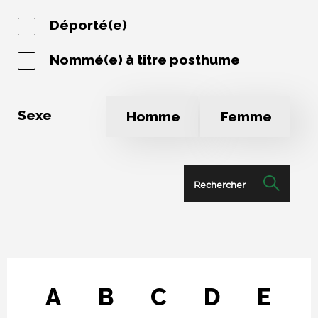
Déporté(e)
Nommé(e) à titre posthume
Sexe
Homme
Femme
Rechercher
A
B
C
D
E