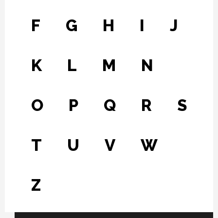
F
G
H
I
J
K
L
M
N
O
P
Q
R
S
T
U
V
W
Z
Fichier