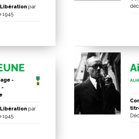
déc
Libération
par
e 1945
JEUNE
A
sage -
ALIA
 -
e
Com
tit
Libération
par
Déc
e 1945