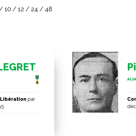
/
10
/
12
/
24
/
48
LLEGRET
P
ALIA
Libération
par
Com
45
déc