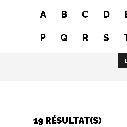
A
B
C
D
P
Q
R
S
Fichier
19 RÉSULTAT(S)