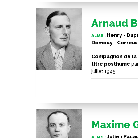
Arnaud 
Henry - Dupr
ALIAS :
Demouy - Correus 
Compagnon de la 
titre posthume
par
juillet 1945
Maxime 
Julien Pacau
ALIAS :