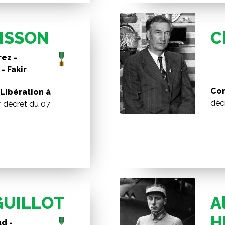
BISSON
C
ez -
- Fakir
Com
Libération à
déc
 décret du 07
GUILLOT
A
H
d -