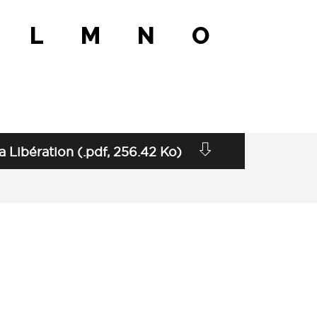
L
M
N
O
Libération (.pdf, 256.42 Ko)