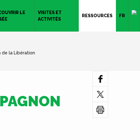
COUVRIR LE
VISITES ET
RESSOURCES
FR
SÉE
ACTIVITÉS
e la Libération
MPAGNON