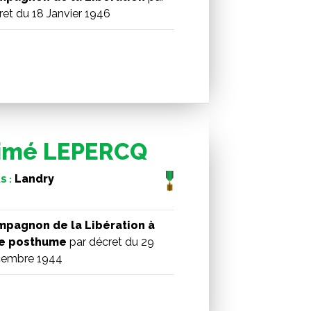
ret du 18 Janvier 1946
imé LEPERCQ
Landry
S :
pagnon de la Libération à
re posthume
par décret du 29
embre 1944