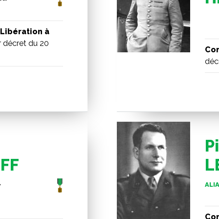
Libération à
 décret du 20
Com
décr
P
FF
L
-
ALIA
Com