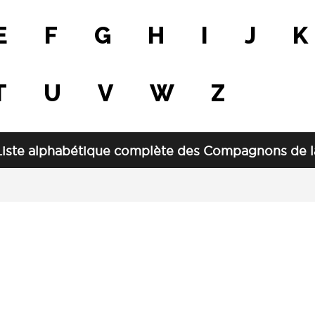
E
F
G
H
I
J
K
T
U
V
W
Z
Liste alphabétique complète des Compagnons de la 