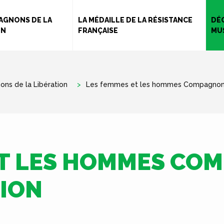
Aller
au
AGNONS DE LA
LA MÉDAILLE DE LA RÉSISTANCE
DÉ
ON
FRANÇAISE
MU
contenu
principal
ns de la Libération
Les femmes et les hommes Compagnon d
ET LES HOMMES CO
TION