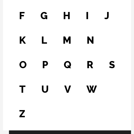
F
G
H
I
J
K
L
M
N
O
P
Q
R
S
T
U
V
W
Z
Fichier