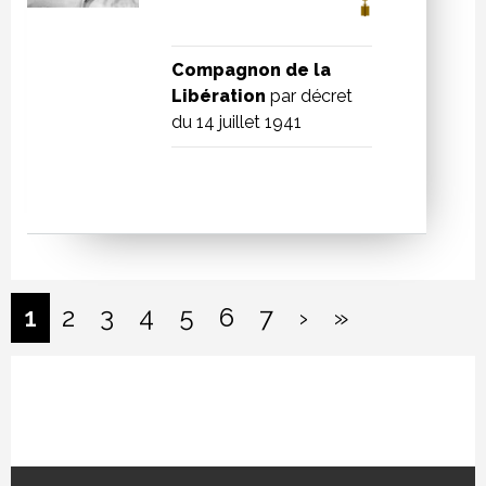
Compagnon de la
Libération
par décret
du 14 juillet 1941
PAGINATION
››
Last »
1
2
3
4
5
6
7
›
»