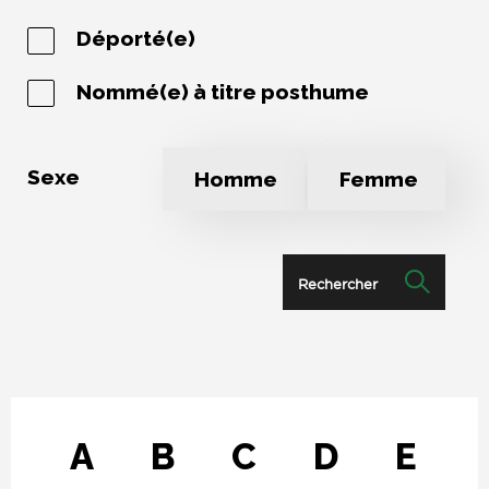
Déporté(e)
Nommé(e) à titre posthume
Sexe
Homme
Femme
Rechercher
A
B
C
D
E