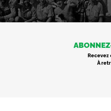
ABONNEZ-
Recevez c
À ret