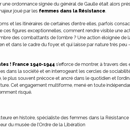
ar une ordonnance signée du général de Gaulle était alors p
majeur joué par les
femmes dans la Résistance
.
oms et les itinéraires de certaines d’entre elles, parfois cons
e ces figures exceptionnelles, comment rendre visible une acti
l’ombre des combattants de l’ombre ? Une action éloignée de
en et dans le cadre du foyer, et qui laisse par nature très peu
ntes ! France 1940-1944
s’efforce de montrer, à travers des
 dans la société et en interrogeant les cercles de sociabilité 
le plus souvent précoce et ancré dans le quotidien et l’ordi
pture. Cet engagement multiforme, mené en toute indépendance
nemment risqué.
teure en histoire, spécialiste des femmes dans la Résistance
teur du musée de l’Ordre de la Libération