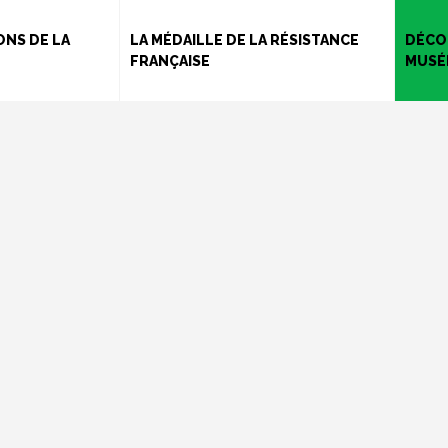
Aller
au
NS DE LA
LA MÉDAILLE DE LA RÉSISTANCE
DÉCO
FRANÇAISE
MUSÉ
contenu
principal