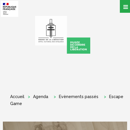
Aller
au
contenu
principal
Accueil
Agenda
Evènements passés
Escape
Game