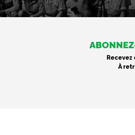
ABONNEZ-
Recevez c
À ret