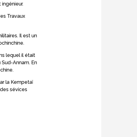
 ingénieur.
des Travaux
taires. Il est un
ochinchine.
 lequel il était
du Sud-Annam. En
ochine.
par la Kempetaï
s des sévices