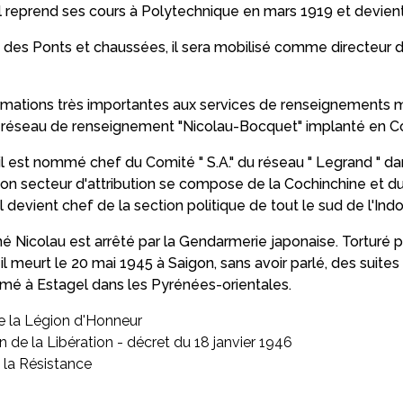
il reprend ses cours à Polytechnique en mars 1919 et devient
 des Ponts et chaussées, il sera mobilisé comme directeur 
ormations très importantes aux services de renseignements mili
u réseau de renseignement "Nicolau-Bocquet" implanté en C
l est nommé chef du Comité " S.A." du réseau " Legrand " dans
 Son secteur d'attribution se compose de la Cochinchine et 
 devient chef de la section politique de tout le sud de l'Ind
ené Nicolau est arrêté par la Gendarmerie japonaise. Torturé 
, il meurt le 20 mai 1945 à Saigon, sans avoir parlé, des suite
nhumé à Estagel dans les Pyrénées-orientales.
e la Légion d'Honneur
e la Libération - décret du 18 janvier 1946
 la Résistance