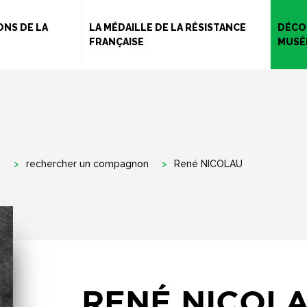
Aller
au
NS DE LA
LA MÉDAILLE DE LA RÉSISTANCE
DÉCO
FRANÇAISE
MUSÉ
contenu
principal
n
rechercher un compagnon
René NICOLAU
RENÉ NICOL