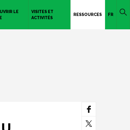
UVRIR LE
VISITES ET
RESSOURCES
FR
E
ACTIVITÉS
AU