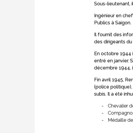
Sous-lieutenant, 
Ingénieur en chef
Publics à Saigon.
Il fournit des inf
des dirigeants d
En octobre 1944 i
entré en janvier.
décembre 1944, il
Fin avril 1945, R
(police politique)
subis. Il a été i
Chevalier d
Compagnon d
Médaille de