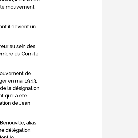
se le mouvement
t il devient un
reur au sein des
membre du Comité
e Mouvement de
ger en mai 1943.
de la désignation
t qu'il a été
tation de Jean
Bénouville, alias
une délégation
dont le