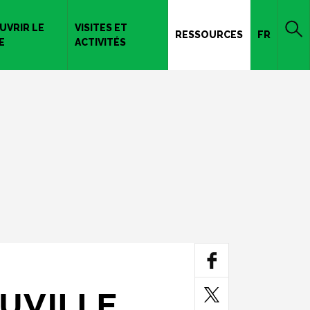
UVRIR LE
VISITES ET
RESSOURCES
FR
E
ACTIVITÉS
UVILLE