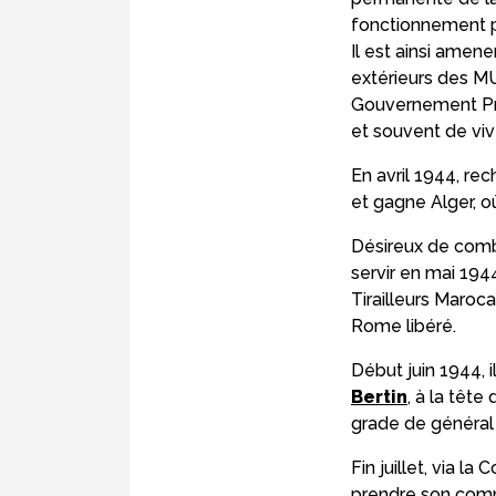
fonctionnement pe
Il est ainsi amene
extérieurs des MU
Gouvernement Provi
et souvent de viv
En avril 1944, re
et gagne Alger, o
Désireux de comb
servir en mai 194
Tirailleurs Maroc
Rome libéré.
Début juin 1944, i
Bertin
, à la tête
grade de général
Fin juillet, via la
prendre son comm