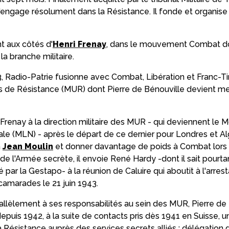
s'engage résolument dans la Résistance. Il fonde et organi
nt aux côtés d'
Henri Frenay
, dans le mouvement Combat don
la branche militaire.
 Radio-Patrie fusionne avec Combat, Libération et Franc-Ti
de Résistance (MUR) dont Pierre de Bénouville devient 
 Frenay à la direction militaire des MUR - qui deviennent l
ale (MLN) - après le départ de ce dernier pour Londres et Al
à
Jean Moulin
et donner davantage de poids à Combat lors 
e l'Armée secrète, il envoie René Hardy -dont il sait pourtan
par la Gestapo- à la réunion de Caluire qui aboutit à l'arres
camarades le 21 juin 1943.
rallèlement à ses responsabilités au sein des MUR, Pierre de 
depuis 1942, à la suite de contacts pris dès 1941 en Suisse, 
Résistance auprès des services secrets alliés ; délégation 