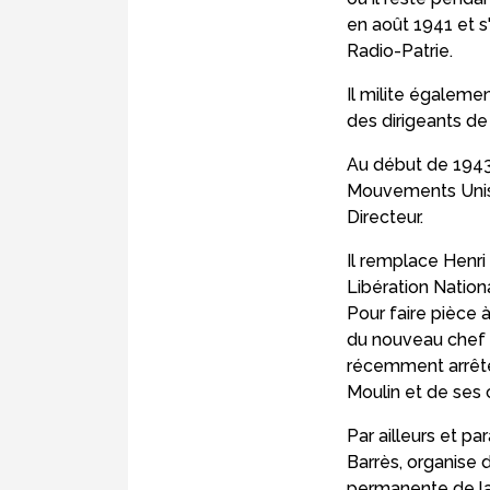
en août 1941 et 
Radio-Patrie.
Il milite égaleme
des dirigeants de 
Au début de 1943,
Mouvements Unis 
Directeur.
Il remplace Henri
Libération Nation
Pour faire pièce 
du nouveau chef d
récemment arrêté 
Moulin et de ses 
Par ailleurs et pa
Barrès, organise 
permanente de la 