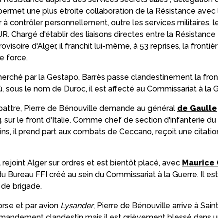
rmet une plus étroite collaboration de la Résistance avec l
r à contrôler personnellement, outre les services militaires, l
R. Chargé d'établir des liaisons directes entre la Résistance 
soire d'Alger, il franchit lui-même, à 53 reprises, la frontiè
e force.
cherché par la Gestapo, Barrès passe clandestinement la fro
ù, sous le nom de Duroc, il est affecté au Commissariat à la 
attre, Pierre de Bénouville demande au général
de Gaulle
4 sur le front d'Italie. Comme chef de section d'infanterie 
ains, il prend part aux combats de Ceccano, reçoit une citati
l rejoint Alger sur ordres et est bientôt placé, avec
Maurice
 du Bureau FFI créé au sein du Commissariat à la Guerre. Il es
 de brigade.
 Corse et par avion
Lysander
, Pierre de Bénouville arrive à Sai
andement clandestin mais il est grièvement blessé dans u