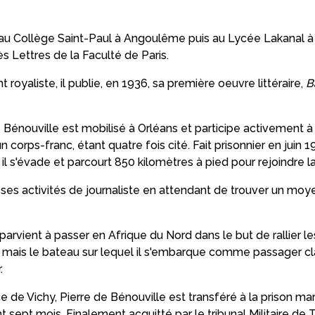
s au Collège Saint-Paul à Angoulême puis au Lycée Lakanal à
s Lettres de la Faculté de Paris.
nt royaliste, il publie, en 1936, sa première oeuvre littéraire,
B
 Bénouville est mobilisé à Orléans et participe activement
n corps-franc, étant quatre fois cité. Fait prisonnier en juin 
 il s'évade et parcourt 850 kilomètres à pied pour rejoindre 
e ses activités de journaliste en attendant de trouver un mo
l parvient à passer en Afrique du Nord dans le but de rallier l
 mais le bateau sur lequel il s'embarque comme passager cl
.
ce de Vichy, Pierre de Bénouville est transféré à la prison m
t sept mois. Finalement acquitté par le tribunal Militaire de To