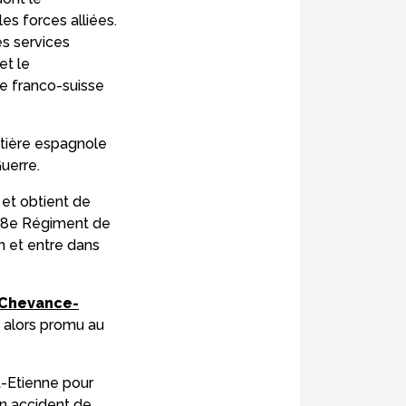
es forces alliées.
es services
et le
re franco-suisse
ntière espagnole
Guerre.
et obtient de
du 8e Régiment de
on et entre dans
 Chevance-
t alors promu au
nt-Etienne pour
n accident de