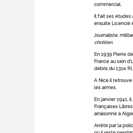
commercial.
Il fait ses étude
ensuite Licencié è
Journaliste, milita
chrétien
.
En 1939 Pierre de
France au sein d'u
débris du 131e RI,
A Nice il retrouv
les armes.
En janvier 1941, i
Françaises Libres
arraisonné à Alger
Arrêté par la poli
où il reste pendan