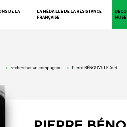
Aller
au
NS DE LA
LA MÉDAILLE DE LA RÉSISTANCE
DÉCO
FRANÇAISE
MUSÉ
contenu
principal
n
rechercher un compagnon
Pierre BÉNOUVILLE (de)
PIERRE BÉNO