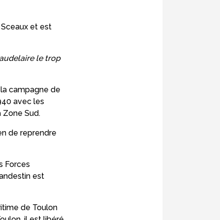
 Sceaux et est
audelaire le trop
 à la campagne de
1940 avec les
la Zone Sud.
yen de reprendre
es Forces
andestin est
aritime de Toulon
ulon, il est libéré