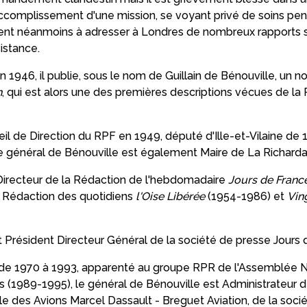
'accomplissement d'une mission, se voyant privé de soins pen
ient néanmoins à adresser à Londres de nombreux rapports sur
istance.
en 1946, il publie, sous le nom de Guillain de Bénouville, un 
n
, qui est alors une des premières descriptions vécues de la
 de Direction du RPF en 1949, député d'Ille-et-Vilaine de 
e général de Bénouville est également Maire de La Richarda
rs Directeur de la Rédaction de l'hebdomadaire
Jours de Franc
a Rédaction des quotidiens
l'Oise Libérée
(1954-1986) et
Vin
nt Président Directeur Général de la société de presse Jours 
 de 1970 à 1993, apparenté au groupe RPR de l'Assemblée N
is (1989-1995), le général de Bénouville est Administrateur d
le des Avions Marcel Dassault - Breguet Aviation, de la soci