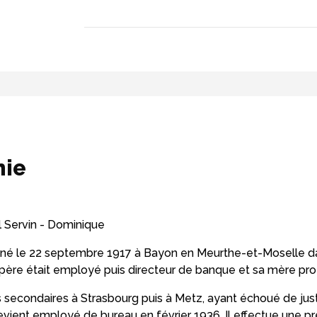
hie
ul Servin - Dominique
 né le 22 septembre 1917 à Bayon en Meurthe-et-Moselle da
père était employé puis directeur de banque et sa mère pro
 secondaires à Strasbourg puis à Metz, ayant échoué de jus
devient employé de bureau en février 1936. Il effectue une pré