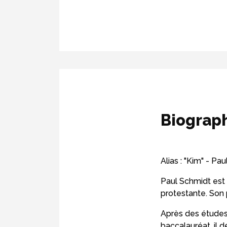
Biograp
Alias : "Kim" - Pa
Paul Schmidt est
protestante. Son 
Après des études
baccalauréat, il 