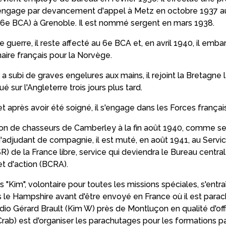
’engage par devancement d'appel à Metz en octobre 1937 au
 (6e BCA) à Grenoble. Il est nommé sergent en mars 1938.
e guerre, il reste affecté au 6e BCA et, en avril 1940, il emb
aire français pour la Norvège.
l a subi de graves engelures aux mains, il rejoint la Bretagne 
é sur l'Angleterre trois jours plus tard.
t après avoir été soigné, il s'engage dans les Forces français
llon de chasseurs de Camberley à la fin août 1940, comme s
d'adjudant de compagnie, il est muté, en août 1941, au Servi
) de la France libre, service qui deviendra le Bureau centra
t d'action (BCRA).
s "Kim", volontaire pour toutes les missions spéciales, s'entraî
 le Hampshire avant d'être envoyé en France où il est parach
dio Gérard Brault (Kim W) près de Montluçon en qualité d'offic
Crab) est d'organiser les parachutages pour les formations pa