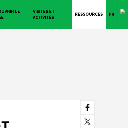
UVRIR LE
VISITES ET
RESSOURCES
FR
ÉE
ACTIVITÉS
DT