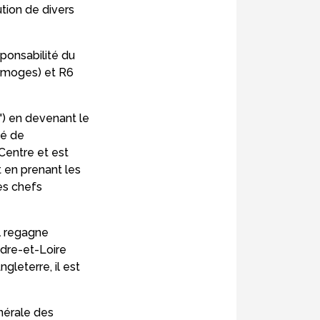
ution de divers
esponsabilité du
Limoges) et R6
al") en devenant le
gé de
Centre et est
 en prenant les
es chefs
l regagne
ndre-et-Loire
gleterre, il est
nérale des