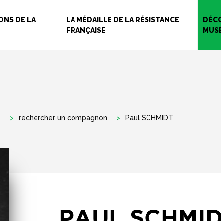
Aller
au
ONS DE LA
LA MÉDAILLE DE LA RÉSISTANCE
DÉCO
FRANÇAISE
MUS
contenu
principal
n
rechercher un compagnon
Paul SCHMIDT
PAUL SCHMI