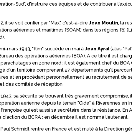
tion-Sud", d'instruire ces équipes et de contribuer à l'exéc
il se voit confier par "Max", c'est-à-dire
Jean Moulin
, la r
ations aériennes et maritimes (SOAM) dans les régions R5 (
d).
la mi-mars 1943, "Kim" succède en mai à
Jean Ayra
l (alias "P
Bureau des opérations aériennes (BOA). A ce titre il est char
s parachutages en zone nord ; il est également chef du BOA 
é d'un territoire comprenant 27 départements qu'il parcourt
ires et en procédant personnellement au recrutement de s
t des comités de réception
1943, sa sécurité se trouvant très gravement compromise, i
pération aérienne depuis le terrain "Gide" à Rivarennes en I
ançoise qui est aussi sa secrétaire dans la résistance. En An
e d'action du BCRA ; en décembre il est nommé lieutenant.
Paul Schmidt rentre en France et est muté à la Direction gé