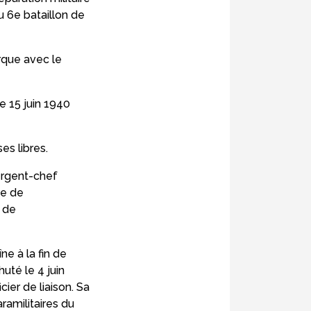
 6e bataillon de
arque avec le
le 15 juin 1940
es libres.
ergent-chef
ce de
l de
ne à la fin de
uté le 4 juin
ier de liaison. Sa
ramilitaires du