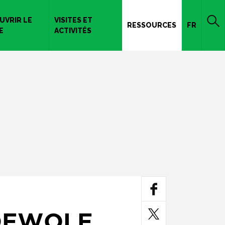
UVRIR LE
VISITES ET
RESSOURCES
FR
E
ACTIVITÉS
DEWOLE