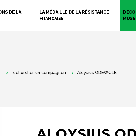
Aller
au
NS DE LA
LA MÉDAILLE DE LA RÉSISTANCE
DÉCO
FRANÇAISE
MUSÉ
contenu
principal
n
rechercher un compagnon
Aloysius ODEWOLE
ALOYSIUS O