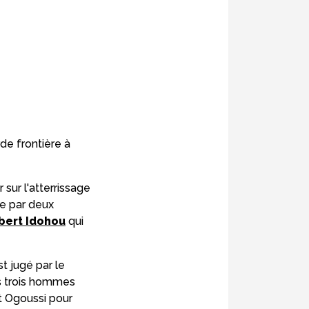
rde frontière à
sur l'atterrissage
ée par deux
bert Idohou
qui
t jugé par le
es trois hommes
t Ogoussi pour