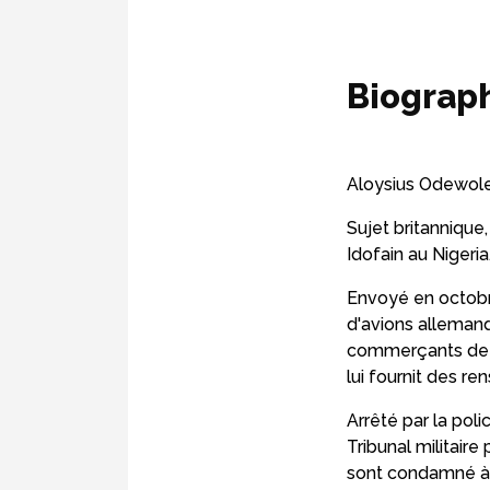
Biograp
Aloysius Odewole 
Sujet britannique,
Idofain au Nigeria
Envoyé en octobre
d'avions allemand
commerçants de 
lui fournit des re
Arrêté par la poli
Tribunal militair
sont condamné à 