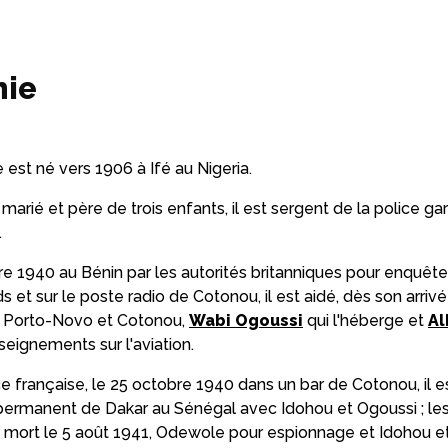
hie
est né vers 1906 à Ifé au Nigeria.
 marié et père de trois enfants, il est sergent de la police ga
.
 1940 au Bénin par les autorités britanniques pour enquêter 
s et sur le poste radio de Cotonou, il est aidé, dès son arriv
Porto-Novo et Cotonou,
Wabi Ogoussi
qui l'héberge et
Al
nseignements sur l'aviation.
ce française, le 25 octobre 1940 dans un bar de Cotonou, il es
e permanent de Dakar au Sénégal avec Idohou et Ogoussi ; l
mort le 5 août 1941, Odewole pour espionnage et Idohou e