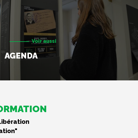
Voir aussi
AGENDA
FORMATION
Libération
ation"