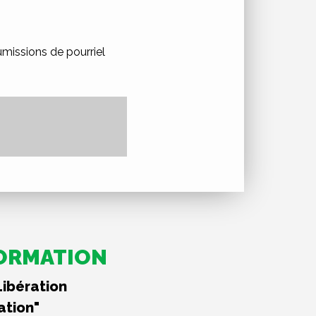
oumissions de pourriel
FORMATION
Libération
ation"