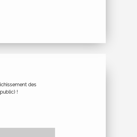
nrichissement des
ublic) !