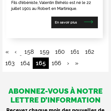
Fils d'ébéniste, Valentin Béhélo est né le 22
juillet 1901 au Robert en Martinique.
En savoir plus
PAGINATION
« First
‹‹
«
‹
158
159
160
161
162
…
››
Last »
163
164
165
166
›
»
ABONNEZ-VOUS À NOTRE
LETTRE D’INFORMATION
Recevez chaque mois des nouvelles de