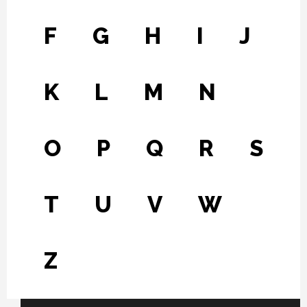
F
G
H
I
J
K
L
M
N
O
P
Q
R
S
T
U
V
W
Z
Fichier