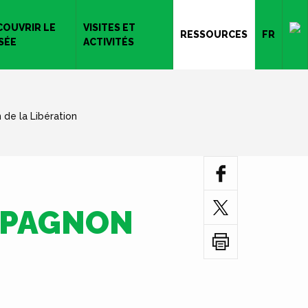
COUVRIR LE
VISITES ET
RESSOURCES
FR
SÉE
ACTIVITÉS
e la Libération
MPAGNON