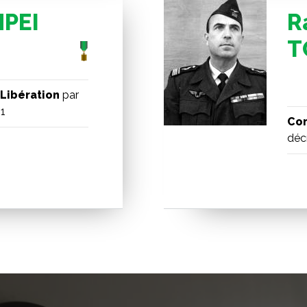
MPEI
R
T
Libération
par
41
Com
déc