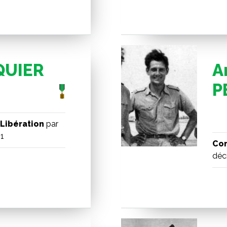
QUIER
A
P
Libération
par
41
Com
décr