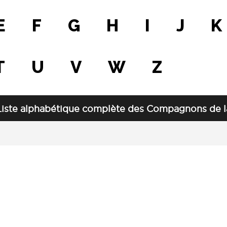
E
F
G
H
I
J
K
T
U
V
W
Z
Liste alphabétique complète des Compagnons de la 