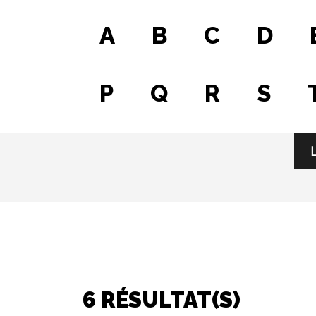
A
B
C
D
P
Q
R
S
Fichier
6 RÉSULTAT(S)