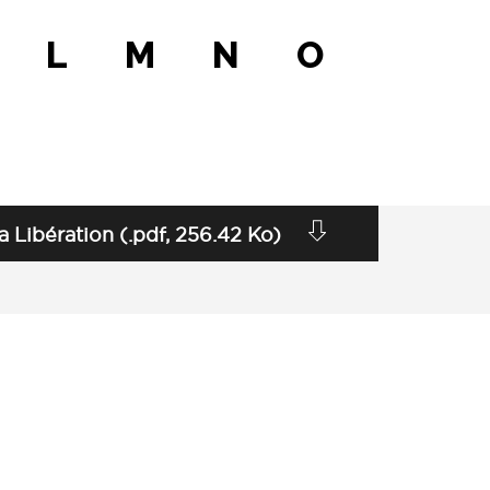
L
M
N
O
Libération (.pdf, 256.42 Ko)