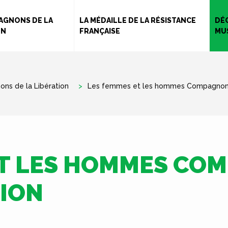
Aller
au
AGNONS DE LA
LA MÉDAILLE DE LA RÉSISTANCE
DÉ
ON
FRANÇAISE
MU
contenu
principal
ns de la Libération
Les femmes et les hommes Compagnon d
ET LES HOMMES CO
TION