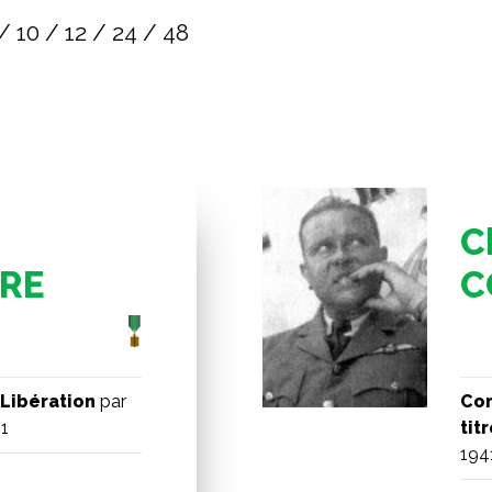
/
10
/
12
/
24
/
48
C
RE
C
Libération
par
Com
41
tit
194