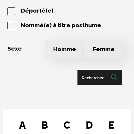
Déporté(e)
Nommé(e) à titre posthume
Sexe
Homme
Femme
Rechercher
A
B
C
D
E