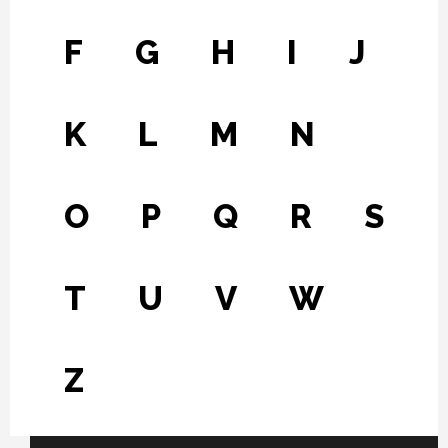
F
G
H
I
J
K
L
M
N
O
P
Q
R
S
T
U
V
W
Z
Fichier