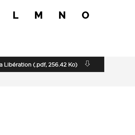
L
M
N
O
Libération (.pdf, 256.42 Ko)