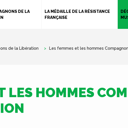
Aller
au
AGNONS DE LA
LA MÉDAILLE DE LA RÉSISTANCE
DÉ
ON
FRANÇAISE
MU
contenu
principal
ns de la Libération
Les femmes et les hommes Compagnon d
ET LES HOMMES CO
TION