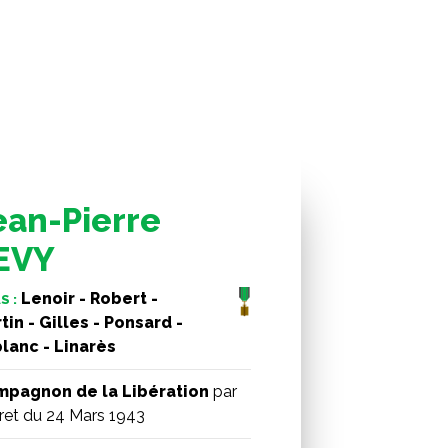
ean-Pierre
EVY
Lenoir - Robert -
S :
tin - Gilles - Ponsard -
lanc - Linarès
pagnon de la Libération
par
ret du 24 Mars 1943