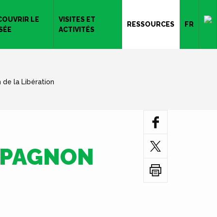
COUVRIR LE
VISITES ET
RESSOURCES
FR
SÉE
ACTIVITÉS
e la Libération
MPAGNON