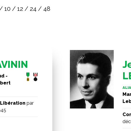
/
10
/
12
/
24
/
48
AVININ
J
L
d -
lbert
ALIA
Mar
Leb
Libération
par
945
Com
déc