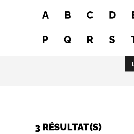
A
B
C
D
P
Q
R
S
Fichier
3 RÉSULTAT(S)