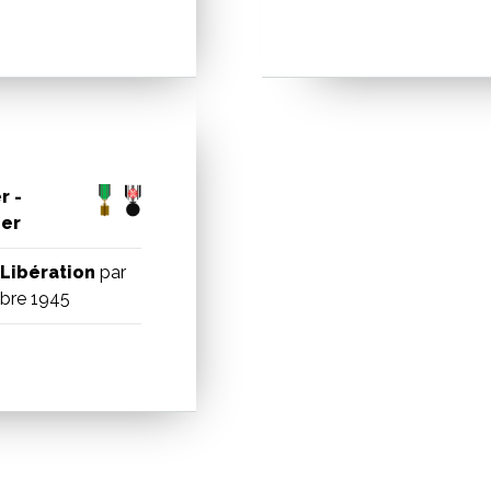
r -
ier
Libération
par
bre 1945