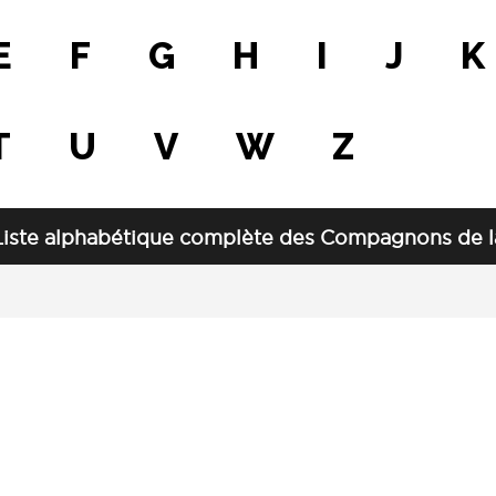
E
F
G
H
I
J
K
T
U
V
W
Z
Liste alphabétique complète des Compagnons de la 